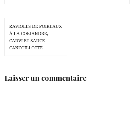
Navigation
RAVIOLES DE POIREAUX
de
À LA CORIANDRE,
l’article
CARVI ET SAUCE
CANCOILLOTTE
Laisser un commentaire