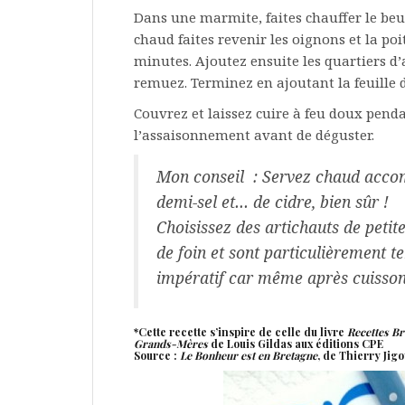
Dans une marmite, faites chauffer le beur
chaud faites revenir les oignons et la po
minutes. Ajoutez ensuite les quartiers d’
remuez. Terminez en ajoutant la feuille de
Couvrez et laissez cuire à feu doux pend
l’assaisonnement avant de déguster.
Mon conseil : Servez chaud accom
demi-sel et… de cidre, bien sûr !
Choisissez des artichauts de petite
de foin et sont particulièrement te
impératif car même après cuisson e
*Cette recette s’inspire de celle du livre
Recettes Br
Grands-Mères
de Louis Gildas aux éditions CPE
Source :
Le Bonheur est en Bretagne
, de Thierry Jigo