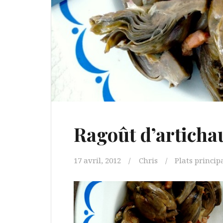
Ragoût d’artichau
17 avril, 2012
Chris
Plats princi