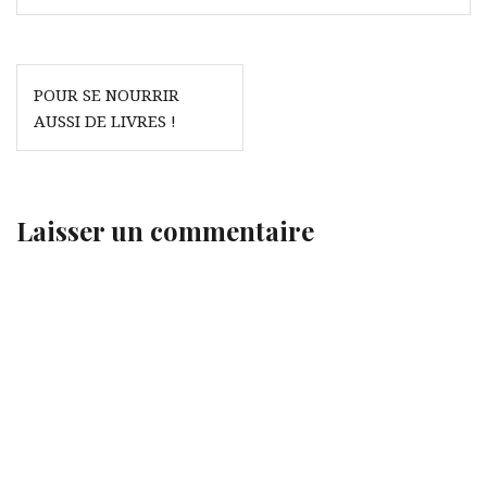
Navigation
POUR SE NOURRIR
de
AUSSI DE LIVRES !
l’article
Laisser un commentaire