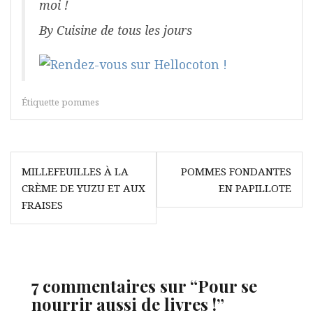
moi !
By Cuisine de tous les jours
Étiquette
pommes
Navigation
MILLEFEUILLES À LA
POMMES FONDANTES
de
CRÈME DE YUZU ET AUX
EN PAPILLOTE
l’article
FRAISES
7 commentaires sur “
Pour se
nourrir aussi de livres !
”