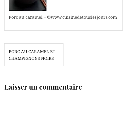
Porc au caramel – ©www.cuisinedetouslesjours.com
Navigation
PORC AU CARAMEL ET
de
CHAMPIGNONS NOIRS
l’article
Laisser un commentaire