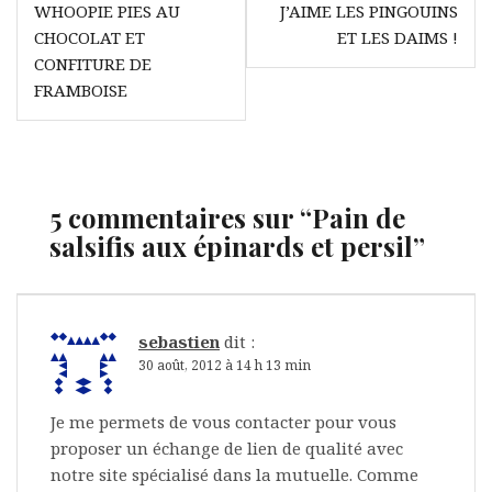
WHOOPIE PIES AU
J’AIME LES PINGOUINS
de
CHOCOLAT ET
ET LES DAIMS !
l’article
CONFITURE DE
FRAMBOISE
5 commentaires sur “
Pain de
salsifis aux épinards et persil
”
sebastien
dit :
30 août, 2012 à 14 h 13 min
Je me permets de vous contacter pour vous
proposer un échange de lien de qualité avec
notre site spécialisé dans la mutuelle. Comme