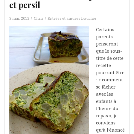
et persil
3 mai, 2012
Chris
Entrées et amuses bouches
Certains
parents
penseront
que le sous-
titre de cette
recette
pourrait être
: « comment
se fâcher
avec les
enfants à
l’heure du
repas », je
conviens
qu’à l’énoncé