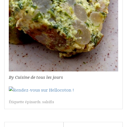
By Cuisine de tous les jours
Étiquette
épinards
,
salsifis
Navigation