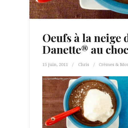
Oeufs à la neige 
Danette® au choc
15 juin, 2011
Chris
Crèmes & Mou