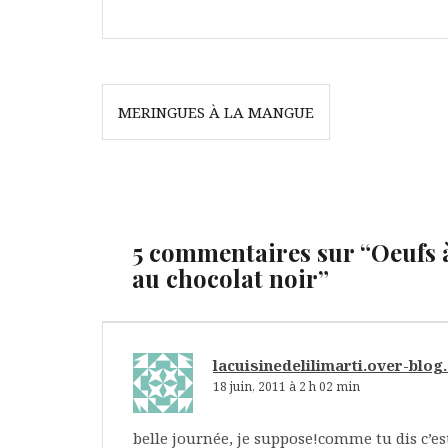
Navigation
MERINGUES À LA MANGUE
de
l’article
5 commentaires sur “
Oeufs 
au chocolat noir
”
lacuisinedelilimarti.over-blo
18 juin, 2011 à 2 h 02 min
belle journée, je suppose!comme tu dis c’es