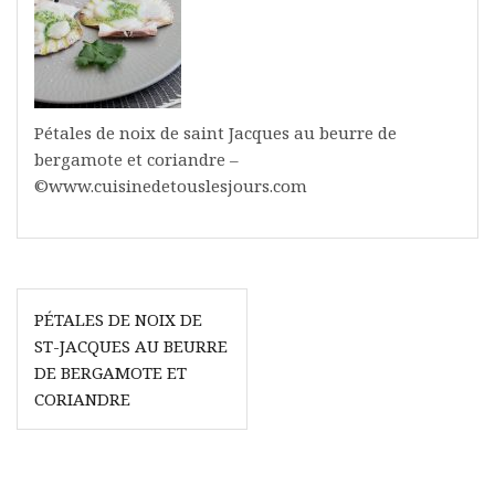
Pétales de noix de saint Jacques au beurre de
bergamote et coriandre –
©www.cuisinedetouslesjours.com
Navigation
PÉTALES DE NOIX DE
de
ST-JACQUES AU BEURRE
l’article
DE BERGAMOTE ET
CORIANDRE