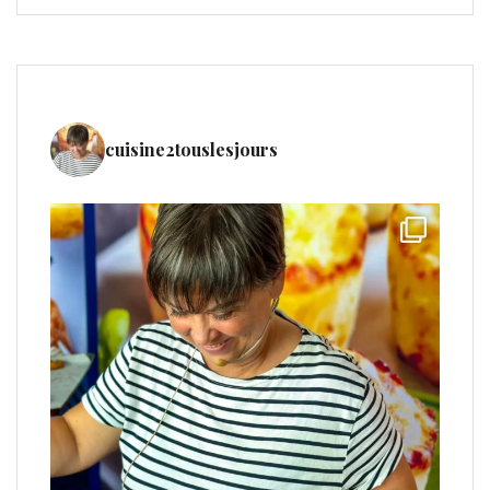
cuisine2touslesjours