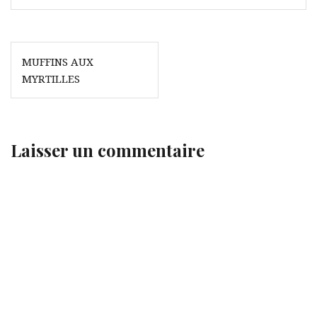
Navigation
MUFFINS AUX
de
MYRTILLES
l’article
Laisser un commentaire