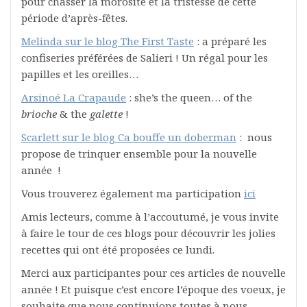
pour chasser la morosité et la tristesse de cette
période d’après-fêtes.
Melinda sur le blog The First Taste
: a préparé les
confiseries préférées de Salieri ! Un régal pour les
papilles et les oreilles…
Arsinoé La Crapaude
: she’s the queen… of the
brioche
& the
galette
!
Scarlett sur le blog Ca bouffe un doberman
: nous
propose de trinquer ensemble pour la nouvelle
année !
Vous trouverez également ma participation
ici
Amis lecteurs, comme à l’accoutumé, je vous invite
à faire le tour de ces blogs pour découvrir les jolies
recettes qui ont été proposées ce lundi.
Merci aux participantes pour ces articles de nouvelle
année ! Et puisque c’est encore l’époque des voeux, je
souhaite que nous continuions toutes à nous