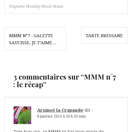
Étiquette
Monday Music Miam
Navigation
MMM N°7 : GALETTE
TARTE BRESSANE
de
SAUCISSE, JE T’AIME…
l’article
3 commentaires sur “
MMM n°7
: le récap
”
Arsinoé la Crapaude
dit :
8 janvier, 2013 à 20 h 20 min
Très bon cru, ce MMM !!! J’ai trop envie de