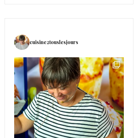
cuisine2touslesjours