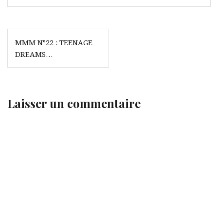
Navigation
MMM N°22 : TEENAGE
de
DREAMS…
l’article
Laisser un commentaire