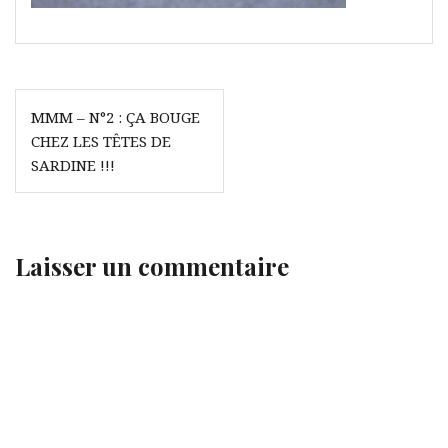
Navigation
MMM – N°2 : ÇA BOUGE
de
CHEZ LES TÊTES DE
l’article
SARDINE !!!
Laisser un commentaire