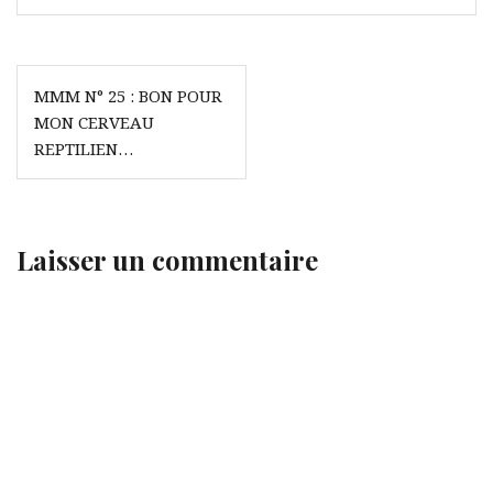
Navigation
MMM N° 25 : BON POUR
de
MON CERVEAU
l’article
REPTILIEN…
Laisser un commentaire