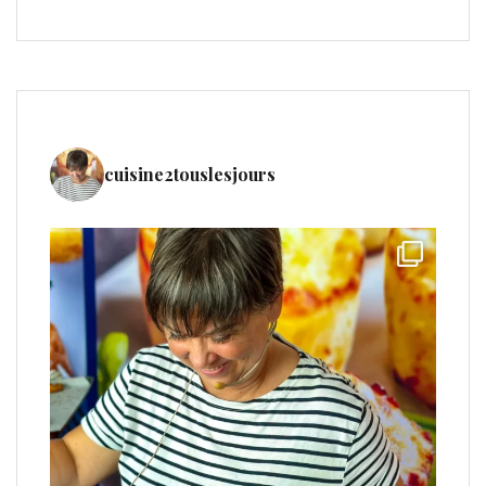
cuisine2touslesjours