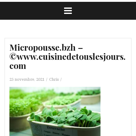
Micropousse.bzh –
©www.cuisinedetouslesjours.
com
25 novembre, 2021
Chris