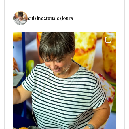
cuisine2touslesjours