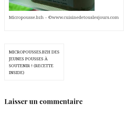
Micropousse.bzh – ©www.cuisinedetouslesjours.com
Navigation
MICROPOUSSES.BZH DES
de
JEUNES POUSSES À
l’article
SOUTENIR ! (RECETTE
INSIDE)
Laisser un commentaire