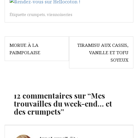
Étiquette
crumpets
,
viennoiseries
Navigation
MORUE À LA
TIRAMISU AUX CASSIS,
de
PAIMPOLAISE
VANILLE ET TOFU
l’article
SOYEUX
12 commentaires sur “
Mes
trouvailles du week-end… et
des crumpets
”