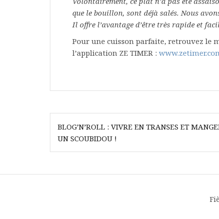
Volontairement, ce plat n’a pas été assaiso
que le bouillon,
sont déjà salés. Nous avons
Il offre l’avantage d’être très rapide et facil
Pour une cuisson parfaite, retrouvez le m
l’application ZE TIMER :
www.zetimer.co
Navigation
BLOG’N’ROLL : VIVRE EN TRANSES ET MANGE
de
UN SCOUBIDOU !
l’article
Fi