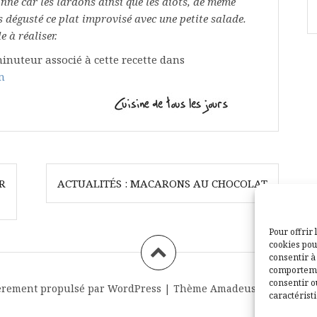
nné car les lardons ainsi que les diots,
de même
 dégusté ce plat improvisé avec une petite salade.
e à réaliser.
inuteur associé à cette recette dans
m
R
ACTUALITÉS : MACARONS AU CHOCOLAT
Pour offrir 
cookies pou
consentir à
comportemen
consentir o
èrement propulsé par WordPress
|
Thème
Amadeus
par Themei
caractéristi