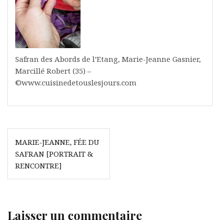
Safran des Abords de l’Etang, Marie-Jeanne Gasnier,
Marcillé Robert (35) –
©www.cuisinedetouslesjours.com
Navigation
MARIE-JEANNE, FÉE DU
de
SAFRAN [PORTRAIT &
l’article
RENCONTRE]
Laisser un commentaire