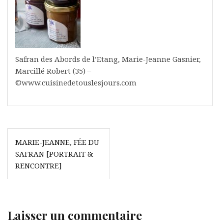
Safran des Abords de l’Etang, Marie-Jeanne Gasnier,
Marcillé Robert (35) –
©www.cuisinedetouslesjours.com
Navigation
MARIE-JEANNE, FÉE DU
de
SAFRAN [PORTRAIT &
l’article
RENCONTRE]
Laisser un commentaire