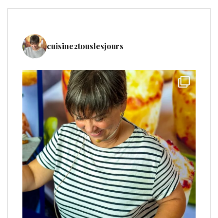
cuisine2touslesjours