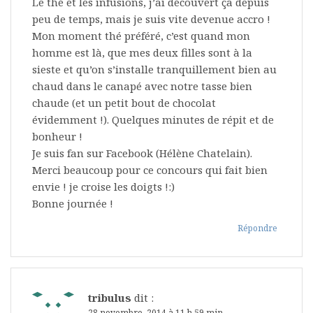
Le thé et les infusions, j’ai découvert ça depuis
peu de temps, mais je suis vite devenue accro !
Mon moment thé préféré, c’est quand mon
homme est là, que mes deux filles sont à la
sieste et qu’on s’installe tranquillement bien au
chaud dans le canapé avec notre tasse bien
chaude (et un petit bout de chocolat
évidemment !). Quelques minutes de répit et de
bonheur !
Je suis fan sur Facebook (Hélène Chatelain).
Merci beaucoup pour ce concours qui fait bien
envie ! je croise les doigts !:)
Bonne journée !
Répondre
tribulus
dit :
28 novembre, 2014 à 11 h 59 min