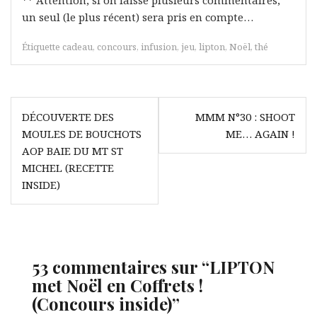
un seul (le plus récent) sera pris en compte…
Étiquette
cadeau
,
concours
,
infusion
,
jeu
,
lipton
,
Noël
,
thé
Navigation
DÉCOUVERTE DES
MMM N°30 : SHOOT
de
MOULES DE BOUCHOTS
ME… AGAIN !
l’article
AOP BAIE DU MT ST
MICHEL (RECETTE
INSIDE)
53 commentaires sur “
LIPTON
met Noël en Coffrets !
(Concours inside)
”