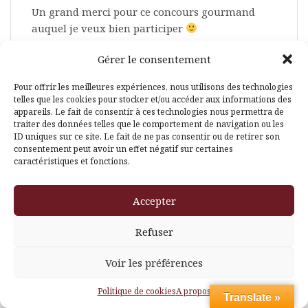
Un grand merci pour ce concours gourmand
auquel je veux bien participer
Mon moment thé préféré est le soir avant de
Gérer le consentement
m’endormir; histoire de me réchauffer avant
d’aller sous la couette! ^^
Pour offrir les meilleures expériences, nous utilisons des technologies
Je suis fan sur FB ; Tissem Itiss
telles que les cookies pour stocker et/ou accéder aux informations des
appareils. Le fait de consentir à ces technologies nous permettra de
Encore merci beaucoup!!
traiter des données telles que le comportement de navigation ou les
Excellente semaine à vous!
ID uniques sur ce site. Le fait de ne pas consentir ou de retirer son
consentement peut avoir un effet négatif sur certaines
Répondre
caractéristiques et fonctions.
Accepter
Lo-l
dit :
Refuser
24 novembre, 2014 à 22 h 53 min
Voir les préférences
Bonjour,
Politique de cookies
A propos
Merci pour ce concours !
Translate »