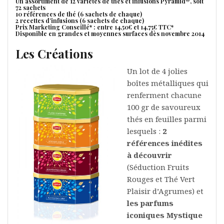
Un assortiment de 12 variétés de thés et infusions Pyramid®, soit
72 sachets
10 références de thé (6 sachets de chaque)
2 recettes d’infusions (6 sachets de chaque)
Prix Marketing Conseillé* : entre 14,50€ et 14,75€ TTC*
Disponible en grandes et moyennes surfaces dès novembre 2014
Les Créations
Un lot de 4 jolies
boîtes métalliques qui
renferment chacune
100 gr de savoureux
thés en feuilles parmi
lesquels :
2
références inédites
à découvrir
(Séduction Fruits
Rouges et Thé Vert
Plaisir d’Agrumes) et
les parfums
iconiques Mystique