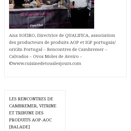
Ana SOEIRO, Directrice de QUALIFICA, association
des producteurs de produits AOP et IGP portugais/
oriGIn Portugal – Rencontres de Cambremer –
Calvados – Ovos Moles de Aveiro –
©www.cuisinedetouslesjours.com
Navigation
LES RENCONTRES DE
de
CAMBREMER, VITRINE
l’article
ET TRIBUNE DES
PRODUITS AOP-AOC
[BALADE]