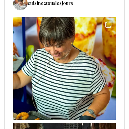
cuisine2touslesjours