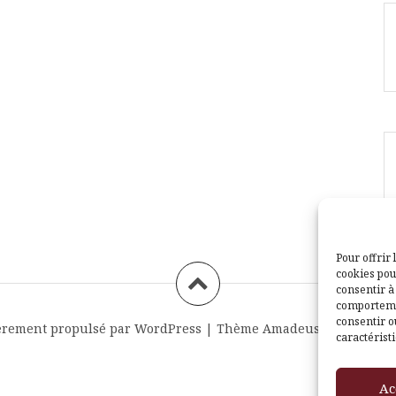
Pour offrir 
cookies pou
consentir à
comportemen
consentir o
èrement propulsé par WordPress
|
Thème
Amadeus
par Themei
caractéristi
Ac