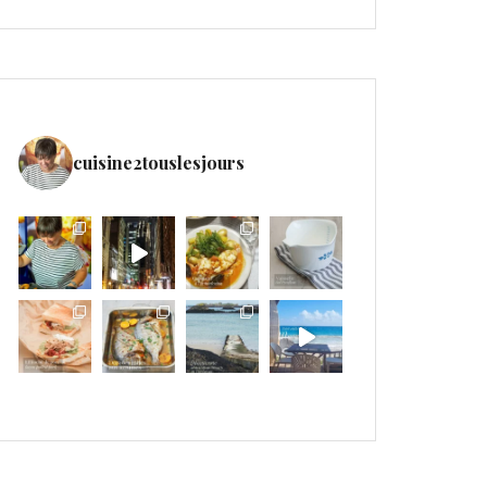
cuisine2touslesjours