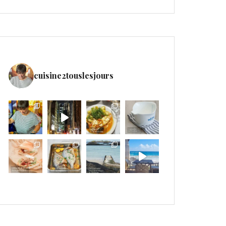
cuisine2touslesjours