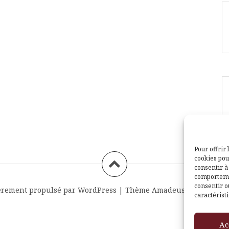
Pour offrir 
cookies pou
consentir à
comportemen
consentir o
èrement propulsé par WordPress
|
Thème
Amadeus
par Themei
caractéristi
Ac