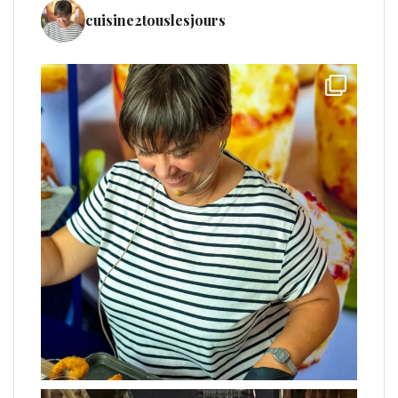
cuisine2touslesjours