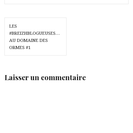
Navigation
LES
de
#BREIZHBLOGUEUSES…
l’article
AU DOMAINE DES
ORMES #1
Laisser un commentaire