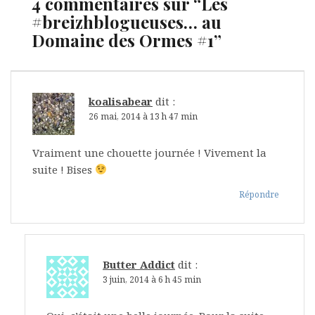
4 commentaires sur “
Les
#breizhblogueuses… au
Domaine des Ormes #1
”
koalisabear
dit :
26 mai, 2014 à 13 h 47 min
Vraiment une chouette journée ! Vivement la
suite ! Bises
Répondre
Butter Addict
dit :
3 juin, 2014 à 6 h 45 min