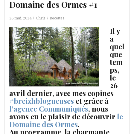
Domaine des Ormes #1
26 mai, 2014
Chris
Recettes
Il y
a
quel
que
tem
ps,
le
26
avril dernier, avec mes copines
#breizhblogueuses
et grâce à
l’agence Communiqués
, nous
avons eu le plaisir de découvrir
le
Domaine des Ormes
.
Au programme, la charmante