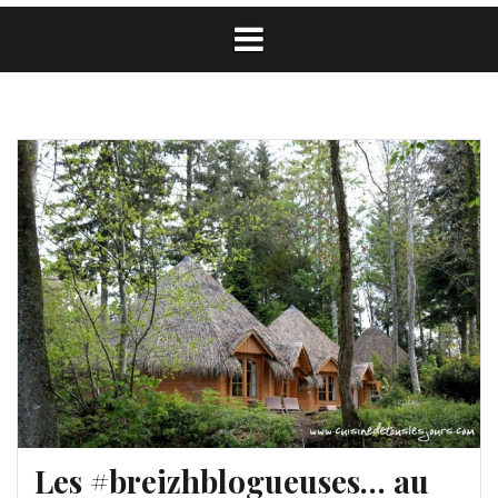
Les #breizhblogueuses… au