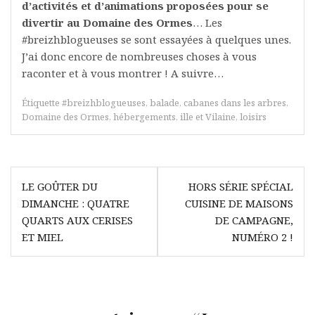
d’activités et d’animations proposées pour se
divertir au Domaine des Ormes
… Les
#breizhblogueuses se sont essayées à quelques unes.
J’ai donc encore de nombreuses choses à vous
raconter et à vous montrer ! A suivre…
Étiquette
#breizhblogueuses
,
balade
,
cabanes dans les arbres
,
Domaine des Ormes
,
hébergements
,
ille et Vilaine
,
loisirs
Navigation
LE GOÛTER DU
HORS SÉRIE SPÉCIAL
de
DIMANCHE : QUATRE
CUISINE DE MAISONS
l’article
QUARTS AUX CERISES
DE CAMPAGNE,
ET MIEL
NUMÉRO 2 !