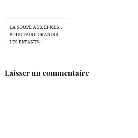
Navigation
LA SOUPE AUX ÉPICES…
de
POUR FAIRE GRANDIR
l’article
LES ENFANTS !
Laisser un commentaire