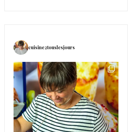
cuisine2touslesjours