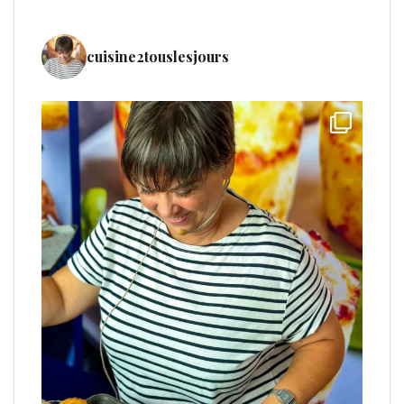
cuisine2touslesjours