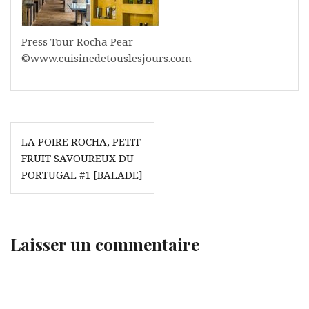
Press Tour Rocha Pear –
©www.cuisinedetouslesjours.com
Navigation
LA POIRE ROCHA, PETIT
de
FRUIT SAVOUREUX DU
l’article
PORTUGAL #1 [BALADE]
Laisser un commentaire