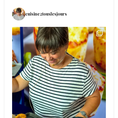
cuisine2touslesjours