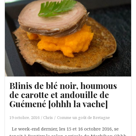
Blinis de blé noir, houmous
de carotte et andouille de
Guémené [ohhh la vache]
19 octobre, 2016
Chris
Comme un goût de Bretagne
Le week-end dernier, les 15 et 16 octobre 2016, se
tenait à Pontivy le salon agricole du Morbihan Ohhh