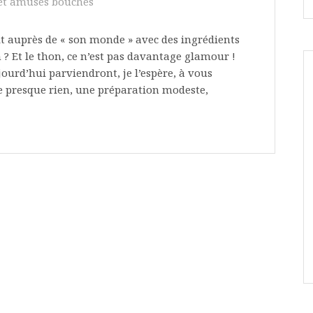
 et amuses bouches
pétit auprès de « son monde » avec des ingrédients
in ? Et le thon, ce n’est pas davantage glamour !
jourd’hui parviendront, je l’espère, à vous
e presque rien, une préparation modeste,