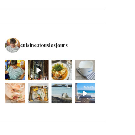
cuisine2touslesjours