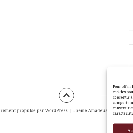
Pour offrir 
cookies pou
consentir à
comportemen
consentir o
èrement propulsé par WordPress
|
Thème
Amadeus
par Themei
caractéristi
Ac