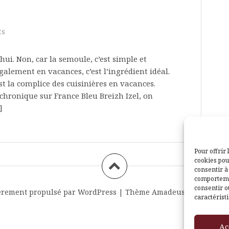
ts
ui. Non, car la semoule, c’est simple et
lement en vacances, c’est l’ingrédient idéal.
st la complice des cuisinières en vacances.
chronique sur France Bleu Breizh Izel, on
]
Pour offrir 
cookies pou
consentir à
comportemen
consentir o
èrement propulsé par WordPress
|
Thème
Amadeus
par Themei
caractéristi
Ac