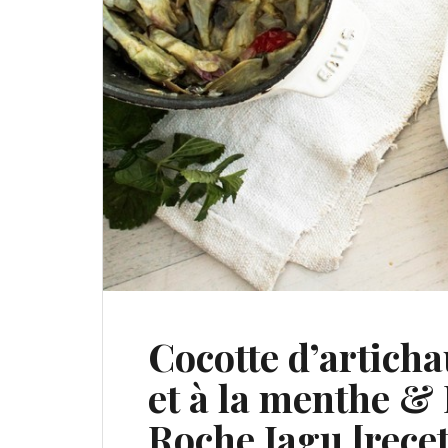
Cocotte d’articha
et à la menthe &
Roche Jagu [rece