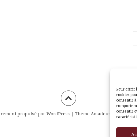
Pour offrir 
cookies pou
consentir à
comportemen
consentir o
èrement propulsé par WordPress
|
Thème
Amadeus
par Themei
caractéristi
Ac