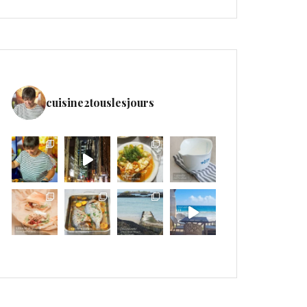
cuisine2touslesjours