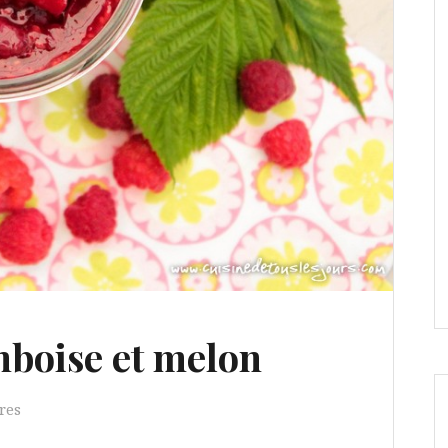
mboise et melon
res