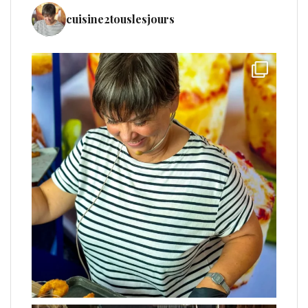
cuisine2touslesjours