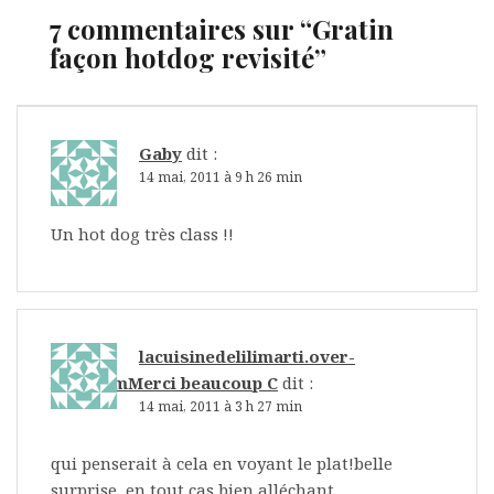
7 commentaires sur “
Gratin
façon hotdog revisité
”
Gaby
dit :
14 mai, 2011 à 9 h 26 min
Un hot dog très class !!
lacuisinedelilimarti.over-
blog.comMerci beaucoup C
dit :
14 mai, 2011 à 3 h 27 min
qui penserait à cela en voyant le plat!belle
surprise, en tout cas bien alléchant…