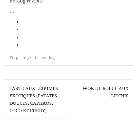
hotdog revisité.
…
Étiquette
gratin
,
hot dog
Navigation
TARTE AUX LÉGUMES
WOK DE BOEUF AUX
de
EXOTIQUES (PATATES
LITCHIS
l’article
DOUCES, CAPHAOS,
COCO ET CURRY)