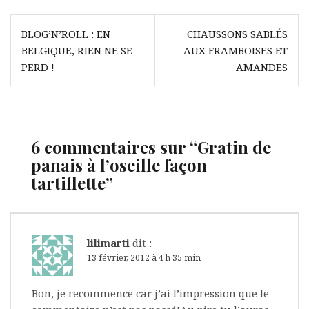
Navigation
BLOG’N’ROLL : EN
CHAUSSONS SABLÉS
de
BELGIQUE, RIEN NE SE
AUX FRAMBOISES ET
l’article
PERD !
AMANDES
6 commentaires sur “
Gratin de
panais à l’oseille façon
tartiflette
”
lilimarti
dit :
13 février, 2012 à 4 h 35 min
Bon, je recommence car j’ai l’impression que le