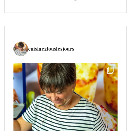
cuisine2touslesjours