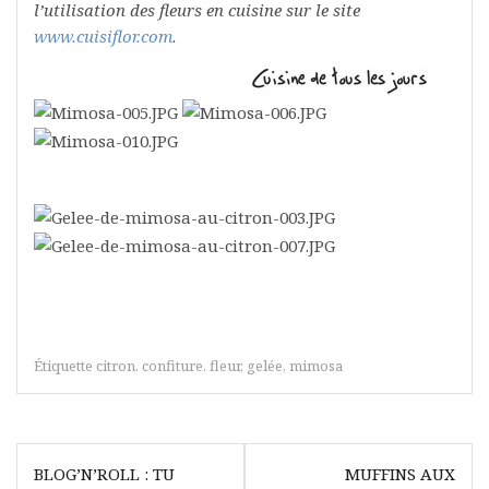
l’utilisation des fleurs en cuisine sur le site
www.cuisiflor.com
.
Étiquette
citron
,
confiture
,
fleur
,
gelée
,
mimosa
Navigation
BLOG’N’ROLL : TU
MUFFINS AUX