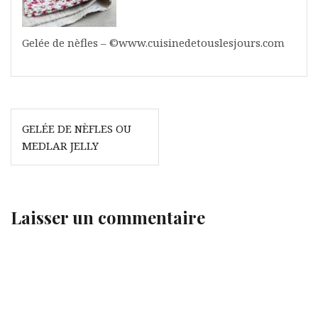
Gelée de nèfles – ©www.cuisinedetouslesjours.com
Navigation
GELÉE DE NÈFLES OU
de
MEDLAR JELLY
l’article
Laisser un commentaire