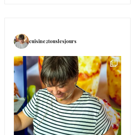
cuisine2touslesjours