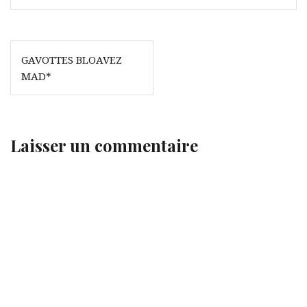
Navigation
GAVOTTES BLOAVEZ
de
MAD*
l’article
Laisser un commentaire