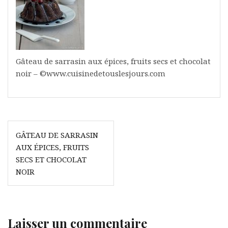
Gâteau de sarrasin aux épices, fruits secs et chocolat
noir – ©www.cuisinedetouslesjours.com
Navigation
GÂTEAU DE SARRASIN
de
AUX ÉPICES, FRUITS
l’article
SECS ET CHOCOLAT
NOIR
Laisser un commentaire