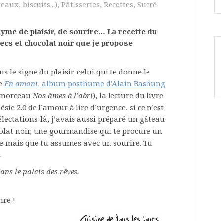
eaux, biscuits...)
,
Pâtisseries
,
Recettes
,
Sucré
yme de plaisir, de sourire… La recette du
ecs et chocolat noir que je propose
 le signe du plaisir, celui qui te donne le
te
En amont
, album posthume d’Alain Bashung
le morceau
Nos âmes à l’abri
), la lecture du livre
ésie 2.0 de l’amour à lire d’urgence, si ce n’est
lectations-là, j’avais aussi préparé un gâteau
ocolat noir, une gourmandise qui te procure un
re mais que tu assumes avec un sourire. Tu
.
dans le palais des rêves.
ire !