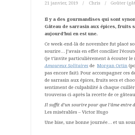
21 janvier, 2019
Chris
Goûter (gât
Il y a des gourmandises qui sont synon
Gâteau de sarrasin aux épices, fruits s
aujourd’hui en est une.
Ce week-end-là de novembre fut placé sous
sourire… J’avais en effet concilier l’écou
(je t’invite particulièrement à écouter 
Amoureux Solitaires
de
Morgan Ortin
(po
pas encore fait). Pour accompagner ces dé
de sarrasin aux épices, fruits secs et ch
sentiment de culpabilité à chaque cuillè
trouveras ci-après la recette de ce gâteau
Il suffit d’un sourire pour que l’âme entre 
Les misérables – Victor Hugo
Une bise, une bonne journée… et un sour