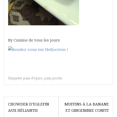
By Cuisine de tous les jours
Étiquette
pain d'épice
,
pain perdu
Navigation
CHOWDER D’EGLEFIN
MUFFINS À LA BANANE
de
AUX HÉLIANTIS
ET GINGEMBRE CONFIT