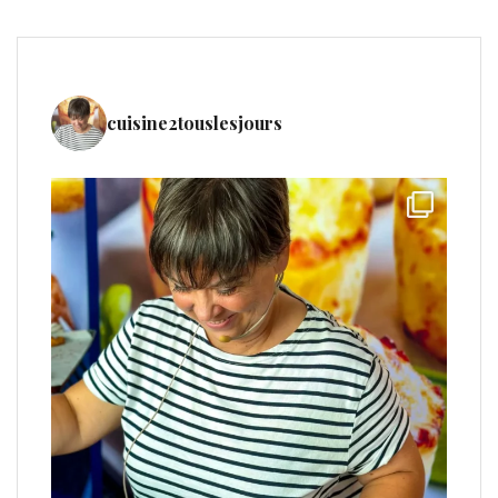
cuisine2touslesjours