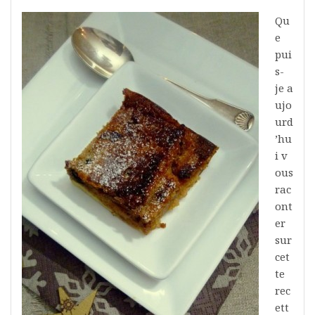
Qu
e
pui
s-
je a
ujo
urd
’hu
i v
ous
rac
ont
er
sur
cet
te
rec
ett