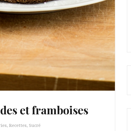
des et framboises
ries
,
Recettes
,
Sucré