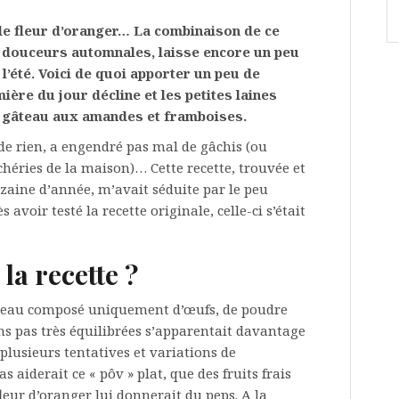
de fleur d’oranger… La combinaison de ce
e douceurs automnales, laisse encore un peu
l’été. Voici de quoi apporter un peu de
ère du jour décline et les petites laines
n gâteau aux amandes et framboises.
ir de rien, a engendré pas mal de gâchis (ou
chéries de la maison)… Cette recette, trouvée et
izaine d’année, m’avait séduite par le peu
 avoir testé la recette originale, celle-ci s’était
la recette ?
 gâteau composé uniquement d’œufs, de poudre
s pas très équilibrées s’apparentait davantage
plusieurs tentatives et variations de
s aiderait ce « pôv » plat, que des fruits frais
leur d’oranger lui donnerait du peps. A la