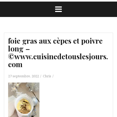
foie gras aux cèpes et poivre
long –
©www.cuisinedetouslesjours.
com
27 septembre, 2022
Chris