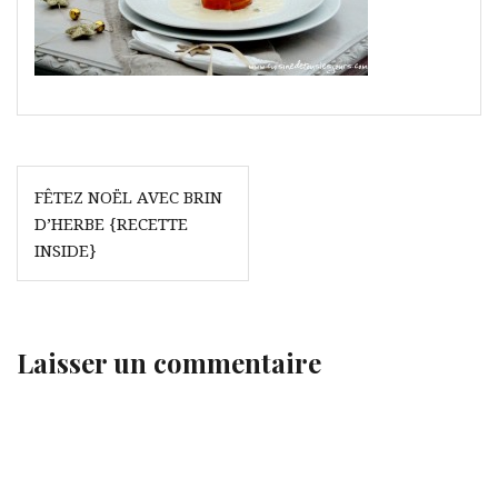
Navigation
FÊTEZ NOËL AVEC BRIN
de
D’HERBE {RECETTE
l’article
INSIDE}
Laisser un commentaire