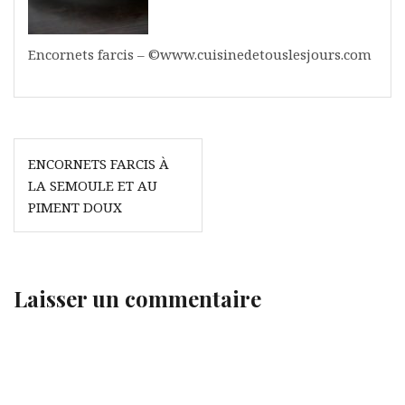
Encornets farcis – ©www.cuisinedetouslesjours.com
Navigation
ENCORNETS FARCIS À
de
LA SEMOULE ET AU
l’article
PIMENT DOUX
Laisser un commentaire