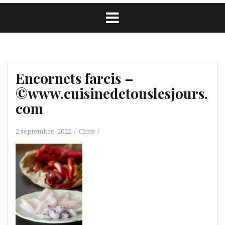
Encornets farcis –
©www.cuisinedetouslesjours.
com
2 septembre, 2022
Chris