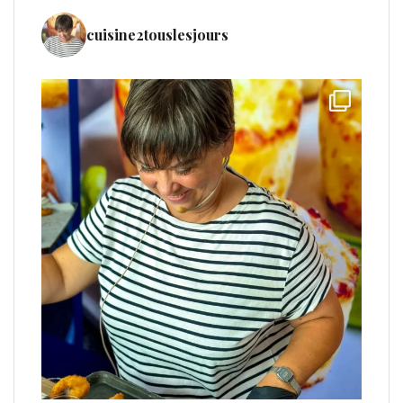
cuisine2touslesjours