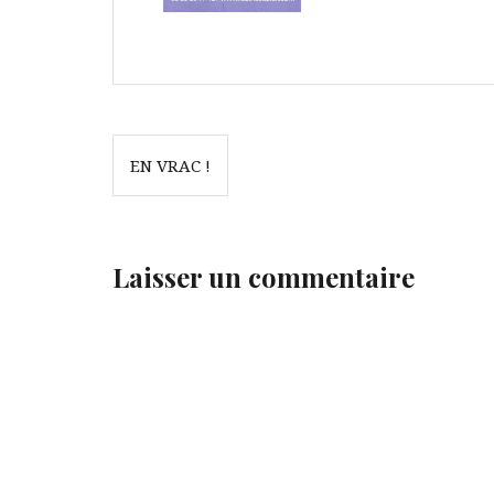
Navigation
EN VRAC !
de
l’article
Laisser un commentaire