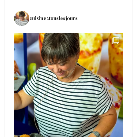
cuisine2touslesjours