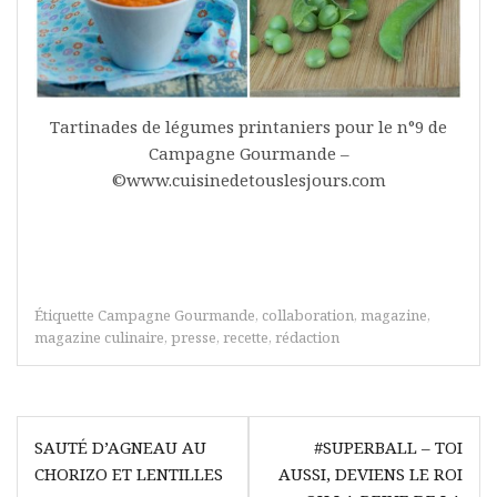
Tartinades de légumes printaniers pour le n°9 de
Campagne Gourmande –
©www.cuisinedetouslesjours.com
Étiquette
Campagne Gourmande
,
collaboration
,
magazine
,
magazine culinaire
,
presse
,
recette
,
rédaction
Navigation
SAUTÉ D’AGNEAU AU
#SUPERBALL – TOI
de
CHORIZO ET LENTILLES
AUSSI, DEVIENS LE ROI