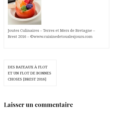
Joutes Culinaires – Terres et Mers de Bretagne –
Brest 2016 – ©www.cuisinedetouslesjours.com
Navigation
DES BATEAUX À FLOT
de
ET UN FLOT DE BONNES
l’article
CHOSES [BREST 2016]
Laisser un commentaire