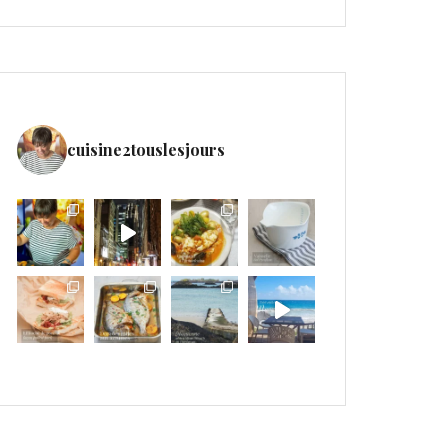
cuisine2touslesjours