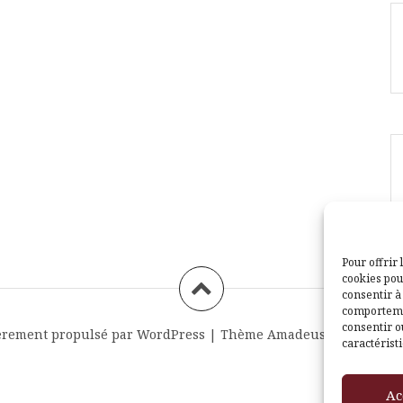
Pour offrir 
cookies pou
consentir à
comportemen
consentir o
èrement propulsé par WordPress
|
Thème
Amadeus
par Themei
caractéristi
Ac