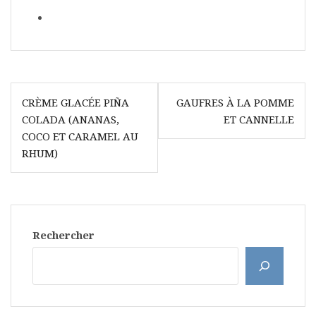
Navigation
CRÈME GLACÉE PIÑA
GAUFRES À LA POMME
de
COLADA (ANANAS,
ET CANNELLE
l’article
COCO ET CARAMEL AU
RHUM)
Rechercher